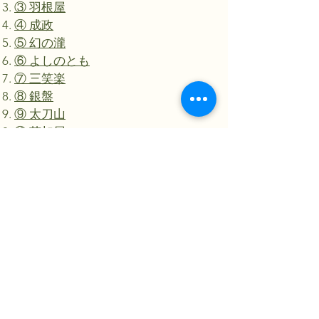
③ 羽根屋
④ 成政
⑤ 幻の瀧
⑥ よしのとも
⑦ 三笑楽
⑧ 銀盤
⑨ 太刀山
⑩ 苗加屋
IWA
​富山の酒蔵巡りツアーもアレンジでき
ます。
サンアイランドあわすの
〒930-151
富山県富山市本宮130
076-482-1240
​sunforest92@gmail.com