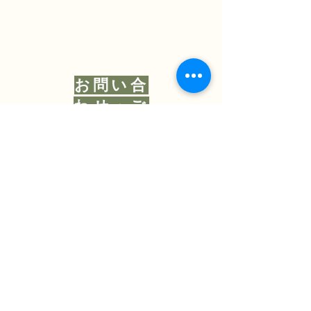
お問い合
わせ・ご
予約
​ご質問、ご予約はSNSからどう
ぞ。
​お急ぎの場合は070-8441-1517 ま
でお電話ください！