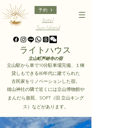
予約
hotel
Sun Island
ライトハウス
立山町芦峅寺の宿
立山駅から車で10分駐車場完備、１棟
貸しもできる80年代に建てられた
古民家をリノベーションした宿。
雄山神社の隣で近くには立山博物館や
​まんだら遊苑、SOPT（旧 立山キング
ス）などがあります。