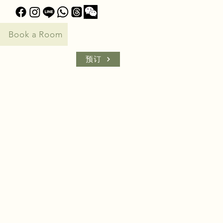
Book a Room
预订