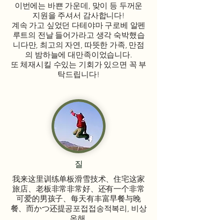
이번에는 바쁜 가운데, 맞이 등 두꺼운
지원을 주셔서 감사합니다!
계속 가고 싶었던 다테야마 구로베 알펜
루트의 전날 들어가라고 생각 숙박했습
니다만, 최고의 자연, 따뜻한 가족, 만점
의 밤하늘에 대만족이었습니다.
또 체재시킬 수있는 기회가 있으면 꼭 부
탁드립니다!
질
我来这里训练单板滑雪技术、住宅这家
旅店、老板非常非常好、还有一个非常
可爱的男孩子、每天有丰富早餐与晚
餐、而かつ还提공포접접송적복리, 비상
온해.