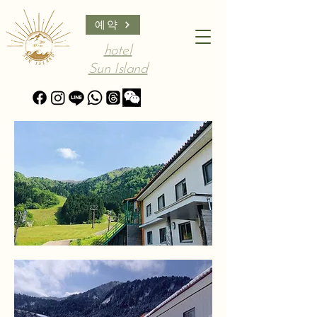
예약
hotel
Sun Island